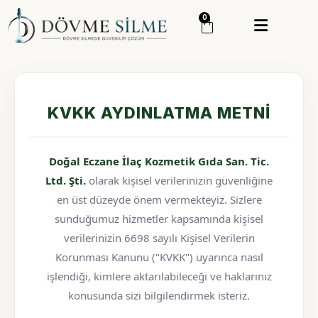
0
Menü
Giriş Yap
Sipariş Takip
KVKK AYDINLATMA METNI
Kategoriler
Menü
Genel
Doğal Eczane İlaç Kozmetik Gıda San. Tic.
Ltd. Şti.
olarak kişisel verilerinizin güvenliğine
Cilt Bakım
en üst düzeyde önem vermekteyiz. Sizlere
Cilt Serumu
sunduğumuz hizmetler kapsamında kişisel
Dövme Silme
verilerinizin 6698 sayılı Kişisel Verilerin
Korunması Kanunu ("KVKK") uyarınca nasıl
işlendiği, kimlere aktarılabileceği ve haklarınız
konusunda sizi bilgilendirmek isteriz.